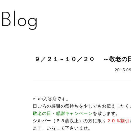
Blog
９／２１～１０／２０ ～敬老の
2015.09
eLan入谷店です。
日ごろの感謝の気持ちを少しでもお伝えしたく
敬老の日・感謝キャンペーン
を致します。
シルバー（６５歳以上）の方に限り
２０％割引
是非、いらして下さいませ。